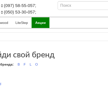
(097) 58-55-057;
(050) 53-30-057;
kwood
LiteStep
Акции
ди свой бренд
 бренда:
B
F
L
O
d