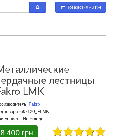
Товар(ов) 0 - 0 грн
Металлические
чердачные лестницы
Fakro LMK
роизводитель:
Fakro
од товара:
60x120_FLMK
оступность:
На складе
8 400 грн