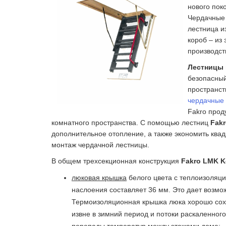
нового пок
Чердачные 
лестница и
короб – из
производст
Лестницы 
безопасный
пространст
чердачные
Fakro прод
комнатного пространства. С помощью лестниц
Fak
дополнительное отопление, а также экономить квад
монтаж чердачной лестницы.
В общем трехсекционная конструкция
Fakro LMK K
люковая крышка
белого цвета с теплоизоляц
наслоения составляет 36 мм. Это дает возмо
Термоизоляционная крышка люка хорошо сохр
извне в зимний период и потоки раскаленног