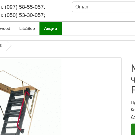
(097) 58-55-057;
(050) 53-30-057;
kwood
LiteStep
Акции
MK
П
К
Д