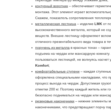
перепады температур между этажами дома;
контурный воротник
– обеспечивает герметич
монтажа. Этот элемент играет вспомогательну
Скажем, показатель сопротивления теплопере
металлическая лестница
– изделие
LMK
от по
высококачественного металла, который не со
веществ. Внешне лестницу оформляют вспом
отличного презентабельного вида товара в те
поручень из металла
в красных тонах – гаран
подъема на чердак или мансардную комнату.
пользоваться лестницей, не волнуясь насчет
Komfort
;
комфортабельные ступени
– каждая ступень
оформлена специальными накладками, что п
процесс выхода на чердак. Допустимая груз
отметки 200 кг. Поэтому каждый житель или г
безопасно подниматься на чердак или манса
резиновые наконечники
– нижние элементы м
наконечниками, что предотвращают порчу пар