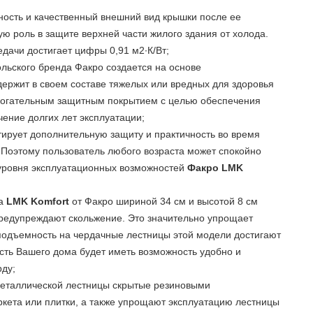
ность и качественный внешний вид крышки после ее
ю роль в защите верхней части жилого здания от холода.
дачи достигает цифры 0,91 м2∙К/Вт;
льского бренда Факро создается на основе
держит в своем составе тяжелых или вредных для здоровья
огательным защитным покрытием с целью обеспечения
чение долгих лет эксплуатации;
тирует дополнительную защиту и практичность во время
 Поэтому пользователь любого возраста может спокойно
 уровня эксплуатационных возможностей
Факро LMK
ка
LMK Komfort
от Факро шириной 34 см и высотой 8 см
редупреждают скольжение. Это значительно упрощает
оподъемность на чердачные лестницы этой модели достигают
ость Вашего дома будет иметь возможность удобно и
рду;
еталлической лестницы скрытые резиновыми
кета или плитки, а также упрощают эксплуатацию лестницы