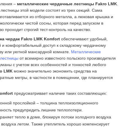
оления –
металлические чердачные лестницы Fakro LMK
.
лестницы этой модели состоят из трех секций. Сама
зготавливается из отборного металла, а люковая крышка и
 экологически чистой сосны, которая перед запуском в
во проходит строгий тест-контроль на качество.
на чердак Fakro LMK Komfort
обеспечивают удобный,
 и комфортабельный доступ к складскому чердачному
ву или уютной мансардной комнате.
Металлические
 лестницы
от всемирно известного польского производителя
уманы с учетом всех особенностей и тонкостей любого
ro LMK
можно значительно экономить средства на
ратные метры, в частности в помещении, где планируется
omfort
предусматривает наличие таких составляющих:
ионной прослойкой – толщина теплоизоляционного
жность предупредить лишние теплопотери.
аняет тепло в доме, блокируя потоки холодного воздуха
о воздуха летом. Также утеплитель хорошо компенсирует