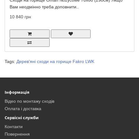
Сходи на горище Oman Nozycowe 70x60 (290см) Якщо
Вам неодмінно треба доповнити..
10 840 грн
Tags:
Дерев'яні сходи на горище Fakro LWK
Інформація
Відео по монтажу сходів
Оплата і доставка
Сервісні служби
Контакти
Повернення