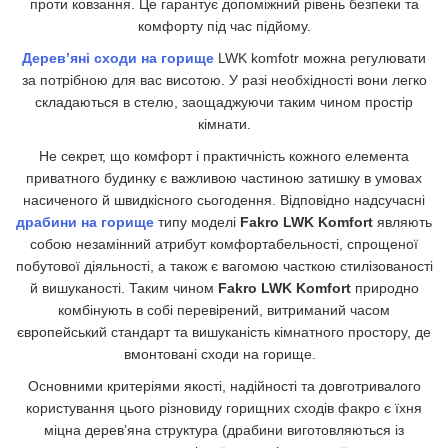
проти ковзання. Це гарантує допоміжний рівень безпеки та
комфорту під час підйому.
Дерев’яні сходи на горище
LWK komfotr можна регулювати
за потрібною для вас висотою. У разі необхідності вони легко
складаються в стелю, заощаджуючи таким чином простір
кімнати.
Не секрет, що комфорт і практичність кожного елемента
приватного будинку є важливою частиною затишку в умовах
насиченого й швидкісного сьогодення. Відповідно надсучасні
драбини на горище
типу моделі
Fakro LWK Komfort
являють
собою незамінний атрибут комфортабельності, спрощеної
побутової діяльності, а також є вагомою часткою стилізованості
й вишуканості. Таким чином
Fakro LWK Komfort
природно
комбінують в собі перевірений, витриманий часом
європейський стандарт та вишуканість кімнатного простору, де
вмонтовані сходи на горище.
Основними критеріями якості, надійності та довготривалого
користування цього різновиду горищних сходів факро є їхня
міцна дерев’яна структура (драбини виготовляються із