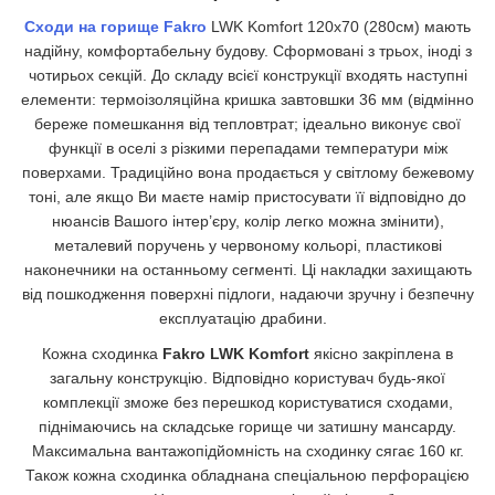
Сходи на горище Fakro
LWK Komfort 120x70 (280см) мають
надійну, комфортабельну будову. Сформовані з трьох, іноді з
чотирьох секцій. До складу всієї конструкції входять наступні
елементи: термоізоляційна кришка завтовшки 36 мм (відмінно
береже помешкання від тепловтрат; ідеально виконує свої
функції в оселі з різкими перепадами температури між
поверхами. Традиційно вона продається у світлому бежевому
тоні, але якщо Ви маєте намір пристосувати її відповідно до
нюансів Вашого інтер’єру, колір легко можна змінити),
металевий поручень у червоному кольорі, пластикові
наконечники на останньому сегменті. Ці накладки захищають
від пошкодження поверхні підлоги, надаючи зручну і безпечну
експлуатацію драбини.
Кожна сходинка
Fakro LWK Komfort
якісно закріплена в
загальну конструкцію. Відповідно користувач будь-якої
комплекції зможе без перешкод користуватися сходами,
піднімаючись на складське горище чи затишну мансарду.
Максимальна вантажопідйомність на сходинку сягає 160 кг.
Також кожна сходинка обладнана спеціальною перфорацією