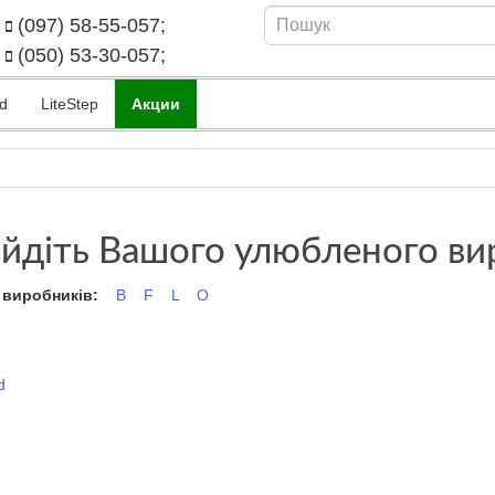
(097) 58-55-057;
(050) 53-30-057;
d
LiteStep
Акции
йдіть Вашого улюбленого ви
 виробників:
B
F
L
O
d