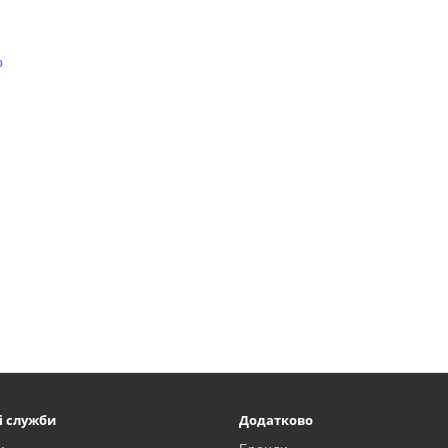
p
і служби
Додатково