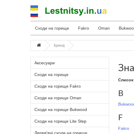
Сходи на горище
Fakro
Oman
Bukwoo
Бренд
Аксесуари
Зна
Сходи на горище
Список
Сходи на горище Fakro
B
Сходи на горище Oman
Bukwoo
Сходи на горище Bukwood
F
Сходи на горище Lite Step
Fakro
Дерев'яні сходи на горище