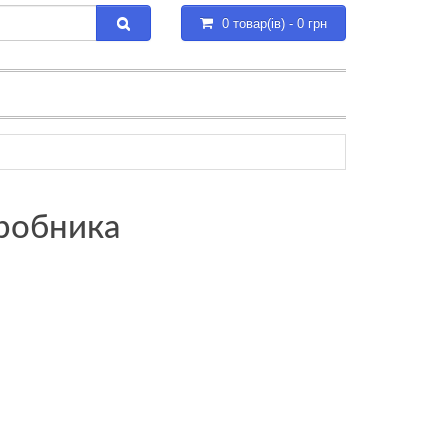
0 товар(ів) - 0 грн
робника