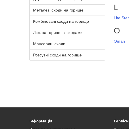
L
Металеві сходи на горище
Lite Ste
Комбіновані сходи на горище
O
Люк на горище зі сходами
Oman
Мансардні сходи
Розсувні сходи на горище
Інформація
Сервісн